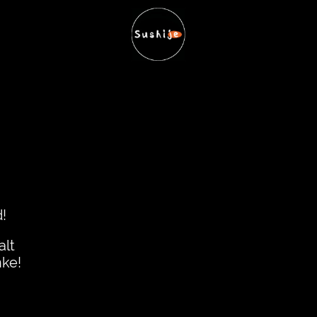
!
alt
nke!